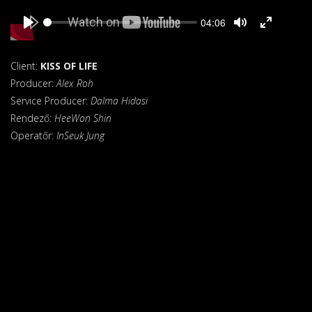
Seek
Current
04:06
time
Play
Toggle
Toggle
Mute
Fullscreen
Client:
KISS OF LIFE
Producer:
Alex Roh
Service Producer:
Dalma Hidasi
Rendező:
HeeWon Shin
Operatőr:
InSeuk Jung