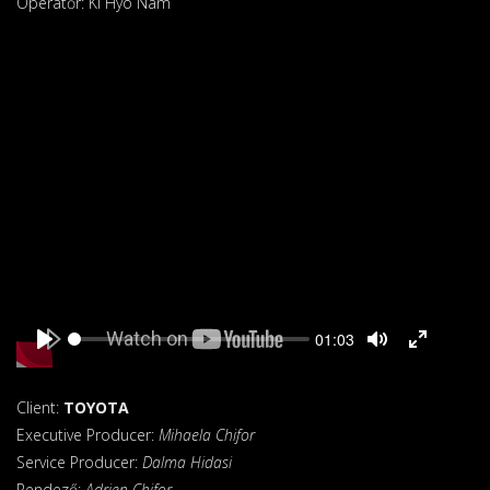
Operatőr: Ki Hyo Nam
Seek
Current
01:03
time
Play
Toggle
Toggle
Mute
Fullscreen
Client:
TOYOTA
Executive Producer:
Mihaela Chifor
Service Producer:
Dalma Hidasi
Rendező:
Adrien Chifor