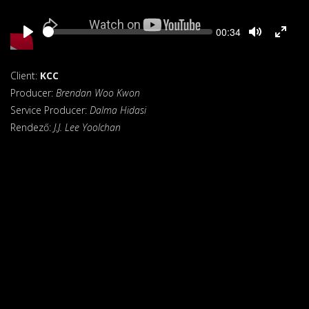
Seek
Current
00:34
time
Client:
KCC
Producer:
Brendan Woo Kwon
Service Producer:
Dalma Hidasi
Rendező:
J.J. Lee Yoolchan