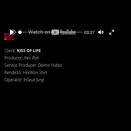
Seek
Current
03:27
time
Play
Toggle
Toggle
Mute
Fullscreen
Client:
KISS OF LIFE
Producer:
Alex Roh
Service Producer:
Dalma Hidasi
Rendező:
HeeWon Shin
Operatőr:
InSeuk Jung