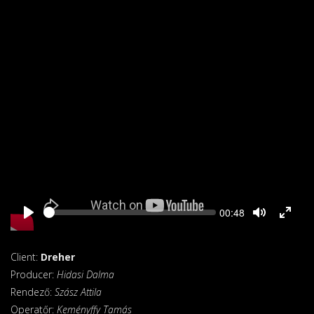
Seek
Current
00:48
time
Client:
Dreher
Producer:
Hidasi Dalma
Rendező:
Szász Attila
Operatőr:
Keményffy Tamás