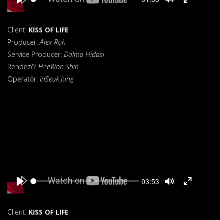
time
Play
Toggle
Toggle
Mute
Fullscreen
Client:
KISS OF LIFE
Producer:
Alex Roh
Service Producer:
Dalma Hidasi
Rendező:
HeeWon Shin
Operatőr:
InSeuk Jung
Seek
Current
03:53
time
Play
Toggle
Toggle
Mute
Fullscreen
Client:
KISS OF LIFE