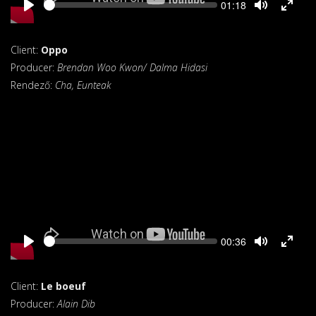
Seek
Current
01:18
time
Client:
Oppo
Producer:
Brendan Woo Kwon/ Dalma Hidasi
Rendező:
Cha, Eunteak
Seek
Current
00:36
time
Client:
Le boeuf
Producer:
Alain Dib