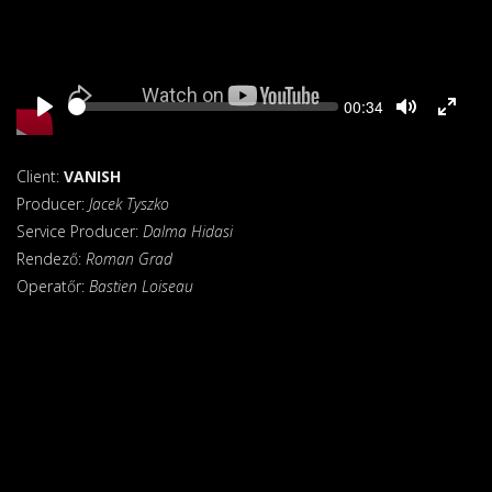
Seek
Current
00:34
time
Client:
VANISH
Producer:
Jacek Tyszko
Service Producer:
Dalma Hidasi
Rendező:
Roman Grad
Operatőr:
Bastien Loiseau