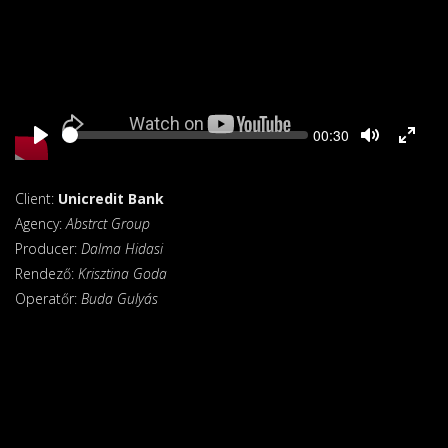
Seek
Current
00:30
time
Client:
Unicredit Bank
Agency:
Abstrct Group
Producer:
Dalma Hidasi
Rendező:
Krisztina Goda
Operatőr:
Buda Gulyás