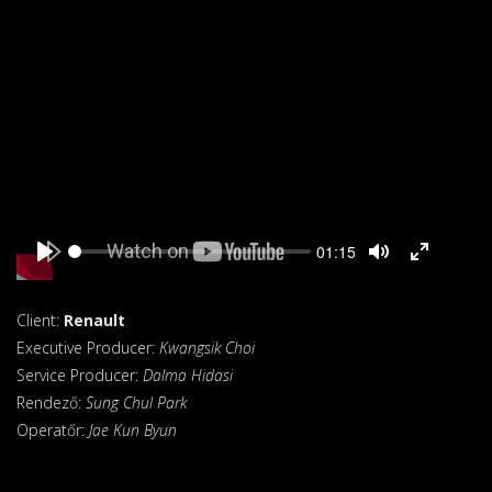
Seek
Current
01:15
time
Play
Toggle
Toggle
Mute
Fullscreen
Client:
Renault
Executive Producer:
Kwangsik Choi
Service Producer:
Dalma Hidasi
Rendező:
Sung Chul Park
Operatőr:
Jae Kun Byun