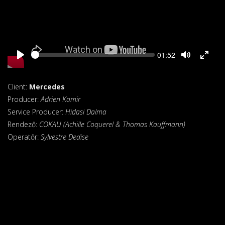
Seek
Current
01:52
time
Client:
Mercedes
Producer:
Adrien Kamir
Service Producer:
Hidasi Dalma
Rendező:
COKAU (Achille Coquerel & Thomas Kauffmann)
Operatőr:
Sylvestre Dedise