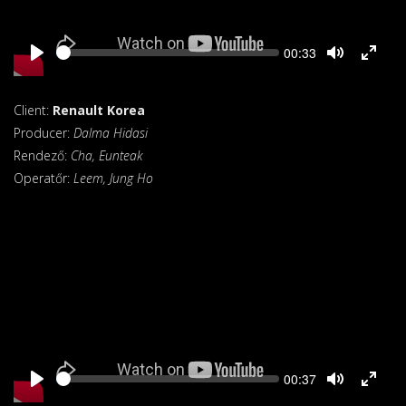
Seek
Current
00:33
time
Client:
Renault Korea
Producer:
Dalma Hidasi
Rendező:
Cha, Eunteak
Operatőr:
Leem, Jung Ho
Seek
Current
00:37
time