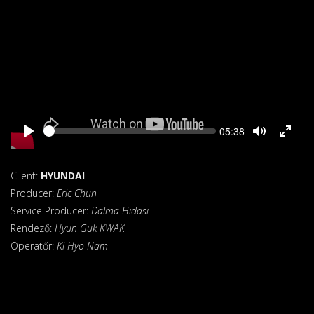
Seek
Current
05:38
time
Client:
HYUNDAI
Producer:
Eric Chun
Service Producer:
Dalma Hidasi
Rendező:
Hyun Guk KWAK
Operatőr:
Ki Hyo Nam