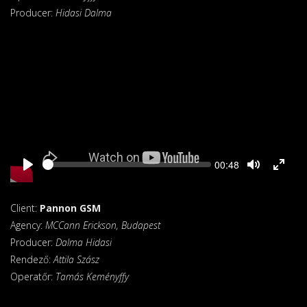
Producer:
Hidasi Dalma
Seek
Current
00:48
time
Client:
Pannon GSM
Agency:
MCCann Erickson, Budapest
Producer:
Dalma Hidasi
Rendező:
Attila Szász
Operatőr:
Tamás Keményffy