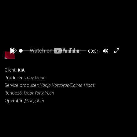
Seek
Current
00:31
time
Play
Toggle
Toggle
Mute
Fullscreen
Client:
KIA
Producer:
Tony Moon
Service producer:
Vanja Vascarac/Dalma Hidasi
Rendező:
MoonYong Yeon
Operatőr:
JiSung Kim