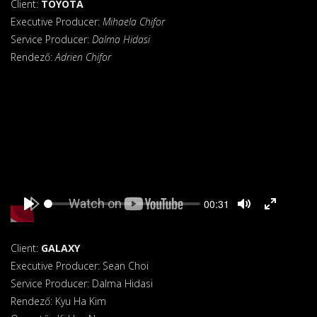
Client:
TOYOTA
Executive Producer:
Mihaela Chifor
Service Producer:
Dalma Hidasi
Rendező:
Adrien Chifor
Seek
Current
00:31
time
Play
Toggle
Toggle
Mute
Fullscreen
Client:
GALAXY
Executive Producer: Sean Choi
Service Producer: Dalma Hidasi
Rendező: Kyu Ha Kim