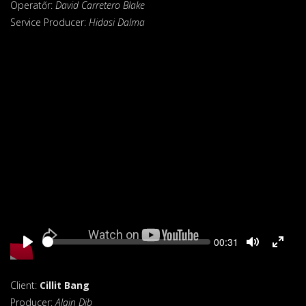
Operatőr:
David Carretero Blake
Service Producer:
Hidasi Dalma
Seek
Current
00:31
time
Client:
Cillit Bang
Producer:
Alain Dib