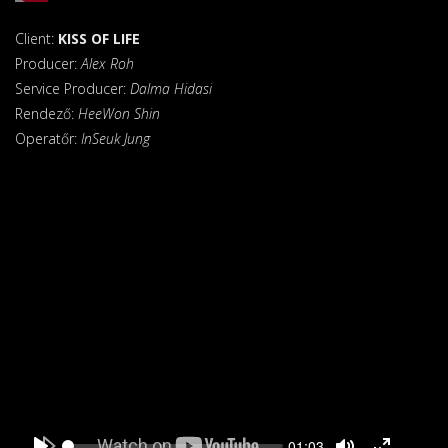
Mute
Fullscreen
Client:
KISS OF LIFE
Producer:
Alex Roh
Service Producer:
Dalma Hidasi
Rendező:
HeeWon Shin
Operatőr:
InSeuk Jung
Seek
Current
01:03