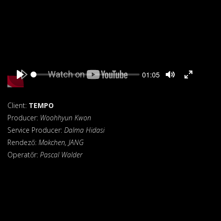
Seek
Current
01:05
time
Play
Toggle
Toggle
Mute
Fullscreen
Client:
TEMPO
Producer:
Woohhyun Kwon
Service Producer:
Dalma Hidasi
Rendező:
Mokchen, JANG
Operatőr:
Pascal Walder