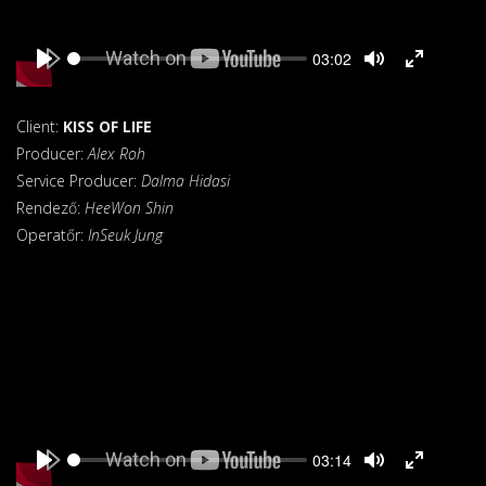
Seek
Current
03:02
time
Play
Toggle
Toggle
Mute
Fullscreen
Client:
KISS OF LIFE
Producer:
Alex Roh
Service Producer:
Dalma Hidasi
Rendező:
HeeWon Shin
Operatőr:
InSeuk Jung
Seek
Current
03:14
time
Play
Toggle
Toggle