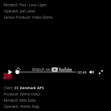
Rendező:
Paul - Louis Légev
Operatőr:
Joel Labat
Service Producer:
Hidasi Dalma
Seek
Current
00:49
time
Client:
CC Denmark APS
Producer:
Dalma Hidasi
Rendező:
Attila Szász
Operatőr:
András Nagy