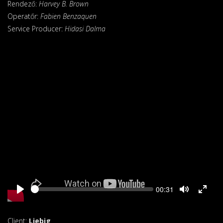
Rendező:
Harvey B. Brown
Operatőr:
Fabien Benzaquen
Service Producer:
Hidasi Dalma
Seek
Current
00:31
time
Client:
Liebig