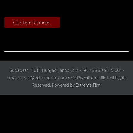
Click here for more..
Budapest · 1011 Hunyadi János út 3. · Tel: +36 30 9515 664 ·
email: hidasi@extremefilm.com © 2026 Extreme film. All Rights
Reserved. Powered by
Extreme Film