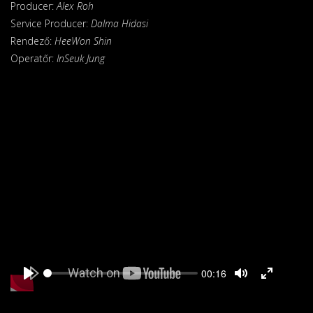
Producer:
Alex Roh
Service Producer:
Dalma Hidasi
Rendező:
HeeWon Shin
Operatőr:
InSeuk Jung
Seek
Current
00:16
time
Play
Toggle
Toggle
Mute
Fullscreen