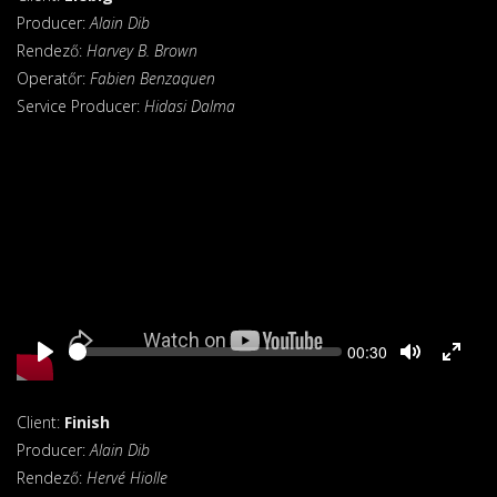
Producer:
Alain Dib
Rendező:
Harvey B. Brown
Operatőr:
Fabien Benzaquen
Service Producer:
Hidasi Dalma
Seek
Current
00:30
time
Client:
Finish
Producer:
Alain Dib
Rendező:
Hervé Hiolle