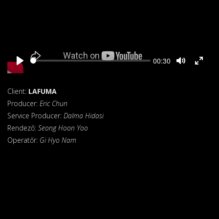
Seek
Current
00:30
time
Play
Toggle
Toggl
Mute
Fullsc
Client:
LAFUMA
Producer:
Eric Chun
Service Producer:
Dalma Hidasi
Rendező:
Seong Hoon Yoo
Operatőr:
Gi Hyo Nam