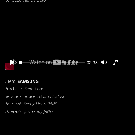
Seek
Current
02:38
time
Play
Toggle
Toggle
Mute
Fullscreen
Client:
SAMSUNG
Producer:
Sean Choi
Service Producer:
Dalma Hidasi
Rendező:
Seong Hoon PARK
Operatőr:
Jun Yeong JANG