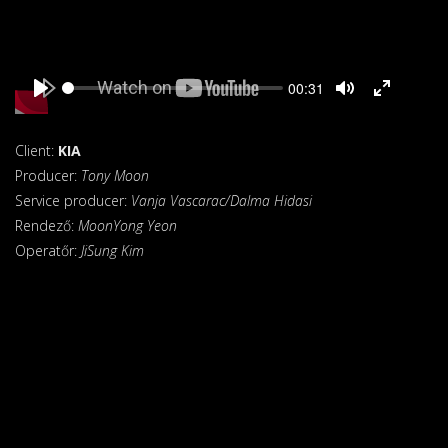
Seek
Current
00:31
time
Play
Toggle
Toggle
Mute
Fullscreen
Client:
KIA
Producer:
Tony Moon
Service producer:
Vanja Vascarac/Dalma Hidasi
Rendező:
MoonYong Yeon
Operatőr:
JiSung Kim