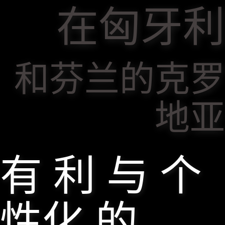
在匈牙利
和芬兰的克罗
地亚
有 利 与 个
性化 的