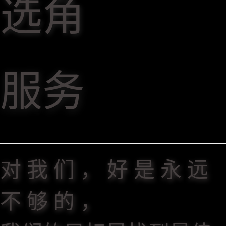
选角
服务
对 我 们 ， 好 是 永 远
不 够 的 ，